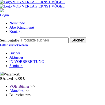
Login
Navigation
Neukunde
überspringen
Abo-Kündigung
Kontakt
Suchbegriffe
Filter zurücksetzen
Navigation
Bücher
überspringen
Aktuelles
IN VORBEREITUNG
Seminare
Warenkorb
0 Artikel | 0,00 €
VOB Bücher
>>
Aktuelles
>>
Baurechtnews