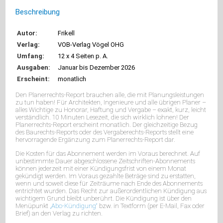
Unsere
Datenbanken
Beschreibung
für
die
Autor:
Frikell
Praktiker
Verlag:
VOB-Verlag Vögel OHG
am
Umfang:
12 x 4 Seiten p. A.
Bau
Unser
Ausgaben:
Januar bis Dezember 2026
Urteilsversand
Erscheint:
monatlich
Aktuelles
Neuerscheinungen
Den Planerrechts-Report brauchen alle, die mit Planungsleistungen
zu tun haben! Für Architekten, Ingenieure und alle übrigen Planer –
Baurechtnews
alles Wichtige zu Honorar, Haftung und Vergabe – exakt, kurz, leicht
Vergaberechtnews
verständlich. 10 Minuten Lesezeit, die sich wirklich lohnen! Der
Planerrechtnews
Planerrechts-Report erscheint monatlich. Der gleichzeitige Bezug
Wichtige
des Baurechts-Reports oder des Vergaberechts-Reports stellt eine
hervorragende Ergänzung zum Planerrechts-Report dar.
Änderungen
IN
Die Kosten für das Abonnement werden im Voraus berechnet. Auf
VORBEREITUNG
unbestimmte Dauer abgeschlossene Zeitschriften-Abonnements
können jederzeit mit einer Kündigungsfrist von einem Monat
Seminare
gekündigt werden. Im Voraus gezahlte Beträge sind zu erstatten,
wenn und soweit diese für Zeiträume nach Ende des Abonnements
entrichtet wurden. Das Recht zur außerordentlichen Kündigung aus
wichtigem Grund bleibt unberührt. Die Kündigung ist über den
Menüpunkt
„Abo-Kündigung“
bzw. in Textform (per E-Mail, Fax oder
Brief) an den Verlag zu richten.