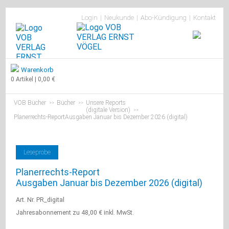
Navigation
Login
Neukunde
Abo-Kündigung
Kontakt
überspringen
Navigation
Aus
überspringen
Warenkorb
dem
0 Artikel | 0,00 €
Verlag
Bücher
Textausgaben
VOB Bücher
Bücher
Unsere Reports
>>
>>
(digitale Version)
>>
der
Planerrechts-ReportAusgaben Januar bis Dezember 2026 (digital)
VOB
Die
wichtigen
Baubücher
Leseprobe
Unsere
Reports
Planerrechts-Report
(Printversion)
Ausgaben Januar bis Dezember 2026 (digital)
Unsere
Reports
Art. Nr. PR_digital
(digitale
Jahresabonnement zu 48,00 € inkl. MwSt.
Version)