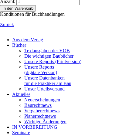
Anzahl:
In den Warenkorb
Konditionen für Buchhandlungen
Zurück
Navigation
Aus dem Verlag
überspringen
Bücher
Textausgaben der VOB
Die wichtigen Baubücher
Unsere Reports (Printversion)
Unsere Reports
(digitale Version)
Unsere Datenbanken
für die Praktiker am Bau
Unser Urteilsversand
Aktuelles
Neuerscheinungen
Baurechtnews
Vergaberechtnews
Planerrechtnews
Wichtige Änderungen
IN VORBEREITUNG
Seminare