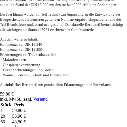
aktuellen Stand der DIN 18 299 mit den im Jahr 2023 erfolgten Änderungen.
Darüber hinaus wurden im Teil Technik zur Anpassung an die Entwicklung des
Baugeschehens die neuesten geltenden Normenvorgaben eingearbeitet und der
Teil Brandschutz umfassend neu gestaltet. Der aktuelle Rechtsteil berücksichtigt
alle wichtigen bis Sommer 2024 erschienenen Gerichtsurteile.
Aus dem weiteren Inhalt:
Kommentar zur DIN 18 340
Kommentar zur DIN 18 299
Erläuterungen zur Trockenbautechik:
– Maßtoleranzen
– Gipsplattenverarbeitung
– Deckenbekleidungen und Böden
– Wärme-, Feuchte-, Schall- und Brandschutz
Ausführlicher Rechtsteil mit praxisnahen Erläuterungen und Formularen
59,80 €
inkl. MwSt., zzgl.
Versand
Stück
Preis
1
59,80 €
20
53,90 €
50
48,50 €