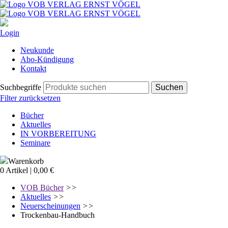
Navigation
Aus
überspringen
Login
dem
Navigation
Verlag
Neukunde
überspringen
Bücher
Abo-Kündigung
Textausgaben
Kontakt
der
VOB
Suchbegriffe
Die
Filter zurücksetzen
wichtigen
Navigation
Baubücher
Bücher
überspringen
Unsere
Aktuelles
Reports
IN VORBEREITUNG
(Printversion)
Seminare
Unsere
Reports
Warenkorb
(digitale
0 Artikel | 0,00 €
Version)
Unsere
VOB Bücher
>>
Datenbanken
Aktuelles
>>
für
Neuerscheinungen
>>
die
Trockenbau-Handbuch
Praktiker