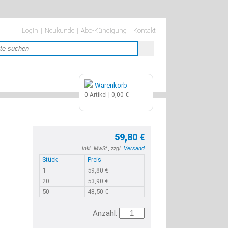
Navigation
Login
Neukunde
Abo-Kündigung
Kontakt
überspringen
Warenkorb
0 Artikel | 0,00 €
59,80 €
inkl. MwSt., zzgl.
Versand
Stück
Preis
1
59,80 €
20
53,90 €
50
48,50 €
Anzahl: