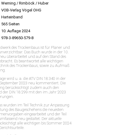
Werning / Rimböck / Huber
VOB-Verlag Vögel OHG
Harteinband
565 Seiten
10. Auflage 2024
978-3-89650-579-8
rdwerk des Trockenbaus ist für Planer und
nverzichtbar. Das Buch wurde in der 10.
 neu überarbeitet und auf den Stand des
bracht. Es beantwortet alle wichtigen
chnik des Trockenbaus, sowie zu Aufmaß
ng.
age wird u. a. die ATV DIN 18 340 in der
September 2023 neu kommentiert. Die
g berücksichtigt zudem auch den
nd der DIN 18 299 mit den im Jahr 2023
erungen.
s wurden im Teil Technik zur Anpassung
klung des Baugeschehens die neuesten
menvorgaben eingearbeitet und der Teil
mfassend neu gestaltet. Der aktuelle
ücksichtigt alle wichtigen bis Sommer 2024
erichtsurteile.