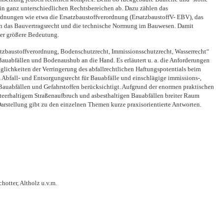
in ganz unterschiedlichen Rechtsbereichen ab. Dazu zählen das
ordnungen wie etwa die Ersatzbaustoffverordnung (ErsatzbaustoffV- EBV), das
uch das Bauvertragsrecht und die technische Normung im Bauwesen. Damit
er größere Bedeutung.
atzbaustoffverordnung, Bodenschutzrecht, Immissionsschutzrecht, Wasserrecht“
 Bauabfällen und Bodenaushub an die Hand. Es erläutert u. a. die Anforderungen
lichkeiten der Verringerung des abfallrechtlichen Haftungspotentials beim
Abfall- und Entsorgungsrecht für Bauabfälle und einschlägige immissions-,
Bauabfällen und Gefahrstoffen berücksichtigt. Aufgrund der enormen praktischen
eerhaltigem Straßenaufbruch und asbesthaltigen Bauabfällen breiter Raum
arstellung gibt zu den einzelnen Themen kurze praxisorientierte Antworten.
hotter, Altholz u.v.m.