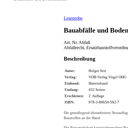
Leseprobe
Bauabfälle und Bode
Art. Nr. Abfall
Abfallrecht, Ersatzbaustoffverordn
Beschreibung
Autor:
Holger Seit
Verlag:
VOB-Verlag Vögel OHG
Einband:
Harteinband
Umfang:
432 Seiten
Erschienen:
2. Auflage
ISBN:
978-3-89650-592-7
Die grundlegend überarbeitete Neuauflag
Baustoffen an die Hand.
Die Notwendigkeit kreislaufgerechten Bau