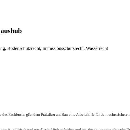
naushub
ung, Bodenschutzrecht, Immissionsschutzrecht, Wasserrecht
e des Fachbuchs gibt dem Praktiker am Bau eine Arbeitshilfe für den rechtssicher
ens ist politisch und gesellschaftlich gefordert und gewünscht, seine praktische