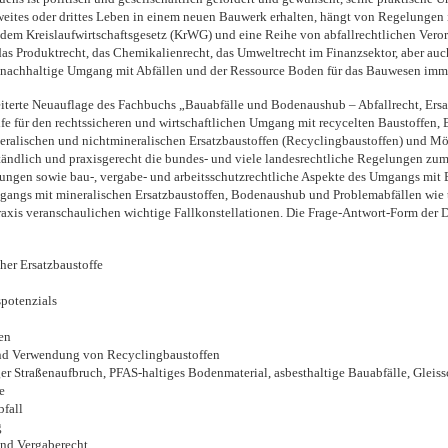
weites oder drittes Leben in einem neuen Bauwerk erhalten, hängt von Regelungen 
it dem Kreislaufwirtschaftsgesetz (KrWG) und eine Reihe von abfallrechtlichen Ver
 das Produktrecht, das Chemikalienrecht, das Umweltrecht im Finanzsektor, aber a
r nachhaltige Umgang mit Abfällen und der Ressource Boden für das Bauwesen imm
weiterte Neuauflage des Fachbuchs „Bauabfälle und Bodenaushub – Abfallrecht, Ers
lfe für den rechtssicheren und wirtschaftlichen Umgang mit recycelten Baustoffen,
eralischen und nichtmineralischen Ersatzbaustoffen (Recyclingbaustoffen) und Mög
ändlich und praxisgerecht die bundes- und viele landesrechtliche Regelungen zum 
ungen sowie bau-, vergabe- und arbeitsschutzrechtliche Aspekte des Umgangs mit 
angs mit mineralischen Ersatzbaustoffen, Bodenaushub und Problemabfällen wie t
raxis veranschaulichen wichtige Fallkonstellationen. Die Frage-Antwort-Form der D
her Ersatzbaustoffe
spotenzials
en
und Verwendung von Recyclingbaustoffen
r Straßenaufbruch, PFAS-haltiges Bodenmaterial, asbesthaltige Bauabfälle, Gleissc
e
bfall
g
und Vergaberecht