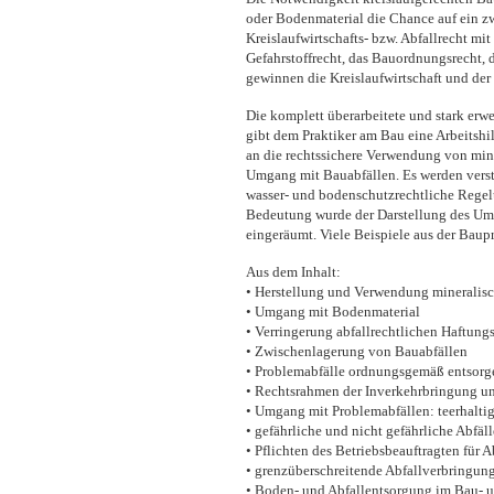
oder Bodenmaterial die Chance auf ein z
Kreislaufwirtschafts- bzw. Abfallrecht m
Gefahrstoffrecht, das Bauordnungsrecht,
gewinnen die Kreislaufwirtschaft und de
Die komplett überarbeitete und stark er
gibt dem Praktiker am Bau eine Arbeitshi
an die rechtssichere Verwendung von min
Umgang mit Bauabfällen. Es werden verst
wasser- und bodenschutzrechtliche Regel
Bedeutung wurde der Darstellung des Umg
eingeräumt. Viele Beispiele aus der Baup
Aus dem Inhalt:
• Herstellung und Verwendung mineralisc
• Umgang mit Bodenmaterial
• Verringerung abfallrechtlichen Haftung
• Zwischenlagerung von Bauabfällen
• Problemabfälle ordnungsgemäß entsorg
• Rechtsrahmen der Inverkehrbringung 
• Umgang mit Problemabfällen: teerhaltige
• gefährliche und nicht gefährliche Abfäll
• Pflichten des Betriebsbeauftragten für A
• grenzüberschreitende Abfallverbringun
• Boden- und Abfallentsorgung im Bau- 