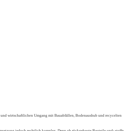
en und wirtschaftlichen Umgang mit Bauabfällen, Bodenaushub und recycelten
 Umsetzung jedoch rechtlich komplex. Denn ob rückgebaute Bauteile und- stoffe