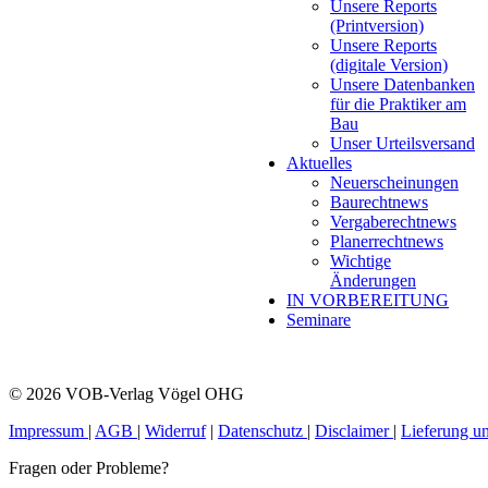
Unsere Reports
(Printversion)
Unsere Reports
(digitale Version)
Unsere Datenbanken
für die Praktiker am
Bau
Unser Urteilsversand
Aktuelles
Neuerscheinungen
Baurechtnews
Vergaberechtnews
Planerrechtnews
Wichtige
Änderungen
IN VORBEREITUNG
Seminare
© 2026 VOB-Verlag Vögel OHG
Impressum
|
AGB
|
Widerruf
|
Datenschutz
|
Disclaimer
|
Lieferung u
Fragen oder Probleme?