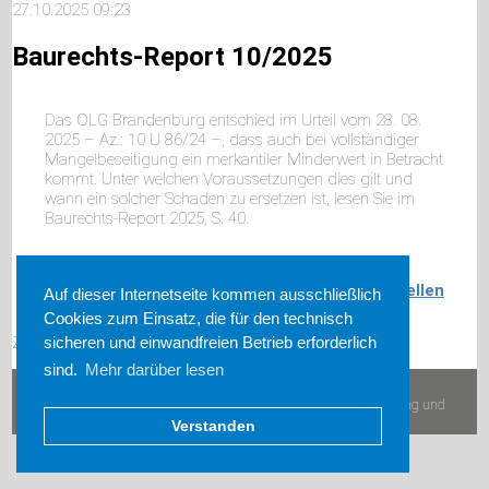
27.10.2025 09:23
Baurechts-Report 10/2025
Das OLG Brandenburg entschied im Urteil vom 28. 08.
2025 – Az.: 10 U 86/24 –, dass auch bei vollständiger
Mangelbeseitigung ein merkantiler Minderwert in Betracht
kommt. Unter welchen Voraussetzungen dies gilt und
wann ein solcher Schaden zu ersetzen ist, lesen Sie im
Baurechts-Report 2025, S. 40.
Baurechts-Report bestellen
Auf dieser Internetseite kommen ausschließlich
Cookies zum Einsatz, die für den technisch
Zurück
sicheren und einwandfreien Betrieb erforderlich
sind.
Mehr darüber lesen
© 2026 VOB-Verlag Vögel OHG
Impressum
|
AGB
|
Widerruf
|
Datenschutz
|
Disclaimer
|
Lieferung und
Versandkosten
Verstanden